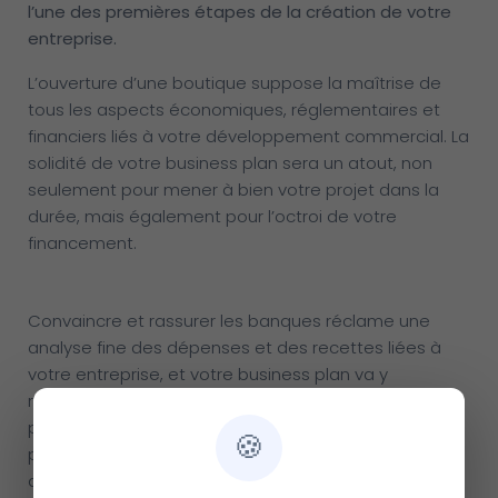
l’une des premières étapes de la création de votre
entreprise.
L’ouverture d’une boutique suppose la maîtrise de
tous les aspects économiques, réglementaires et
financiers liés à votre développement commercial. La
solidité de votre business plan sera un atout, non
seulement pour mener à bien votre projet dans la
durée, mais également pour l’octroi de votre
financement.
Convaincre et rassurer les banques réclame une
analyse fine des dépenses et des recettes liées à
votre entreprise, et votre business plan va y
répondre. Un document Excel à télécharger en ligne
peut vous sembler suffisant : nous vous proposons
🍪
plutôt un business plan parfaitement adapté à votre
activité et ses spécificités.