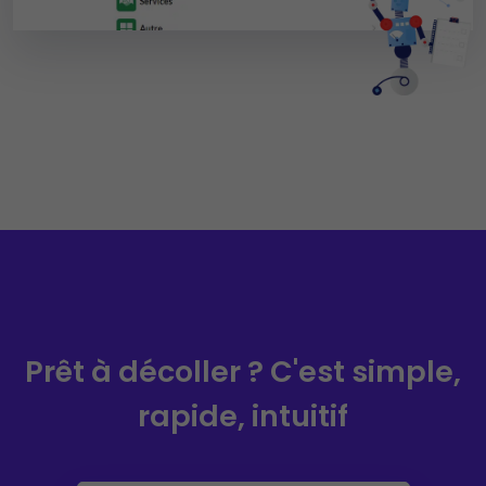
Prêt à décoller ?
C'est simple,
rapide, intuitif