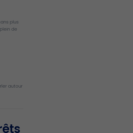
ans plus
plein de
rler autour
rêts