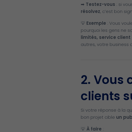
➡
Testez-vous
: si vo
résolvez
, c’est bon sig
💡
Exemple
: Vous voul
pourquoi les gens ne so
limités, service clie
autres, votre business a
2. Vous 
clients s
Si votre réponse à la qu
bon projet cible
un pub
💡
À faire
: