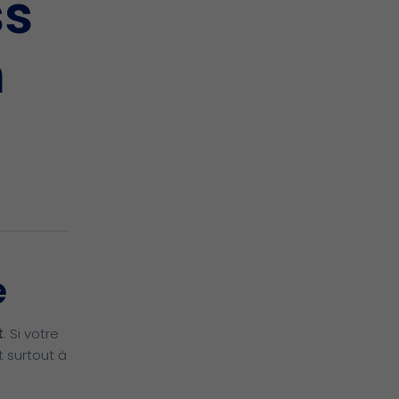
ss
h
e
t
. Si votre
t surtout à