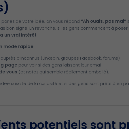
s)
s parlez de votre idée, on vous répond
“Ah ouais, pas mal”
s
pas bon signe. En revanche, si les gens commencent à poser 
 a un vrai intérêt
.
en mode rapide
:
auprès d’inconnus (LinkedIn, groupes Facebook, forums).
ng page
pour voir si des gens laissent leur email.
 de vous
(et notez qui semble réellement emballé).
 idée suscite de la curiosité et si des gens sont prêts à en pa
ients potentiels sont p