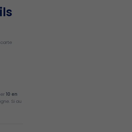
ils
 carte
ser
10 en
igne. Si au