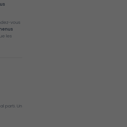
ous
andez-vous
 menus
ue les
al parti. Un