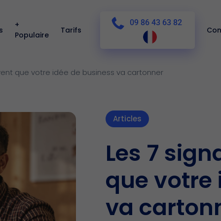
09 86 43 63 82
+
s
Tarifs
Con
Populaire
vent que votre idée de business va cartonner
Articles
Les 7 sign
que votre 
va carton