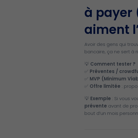
à payer (
aiment l
Avoir des gens qui trou
bancaire, ça ne sert à r
💡
Comment tester ?
✅
Préventes / crowdf
✅
MVP (Minimum Viab
✅
Offre limitée
: propo
💡
Exemple
: Si vous v
prévente
avant de produ
bout d’un mois personn