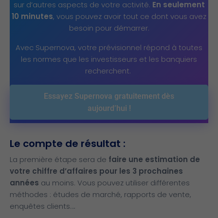
sur d’autres aspects de votre activité.
En seulement
10 minutes
, vous pouvez avoir tout ce dont vous avez
besoin pour démarrer.
Avec Supernova, votre prévisionnel répond à toutes
les normes que les investisseurs et les banquiers
recherchent.
Essayez Supernova gratuitement dès
aujourd’hui !
Le compte de résultat :
La première étape sera de
faire une estimation de
votre chiffre d’affaires pour les 3 prochaines
années
au moins. Vous pouvez utiliser différentes
méthodes : études de marché, rapports de vente,
enquêtes clients….