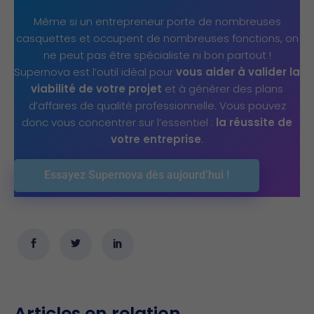
Même si un entrepreneur porte de nombreuses
casquettes et occupent de nombreuses fonctions, on
ne peut pas être spécialiste ni bon partout !
Supernova est l’outil idéal pour
vous aider à valider la
viabilité de votre projet
et à générer des plans
d’affaires de qualité professionnelle. Vous pouvez
donc vous concentrer sur l’essentiel :
la réussite de
votre entreprise
.
Essayez Supernova dès aujourd’hui !
Articles en relation