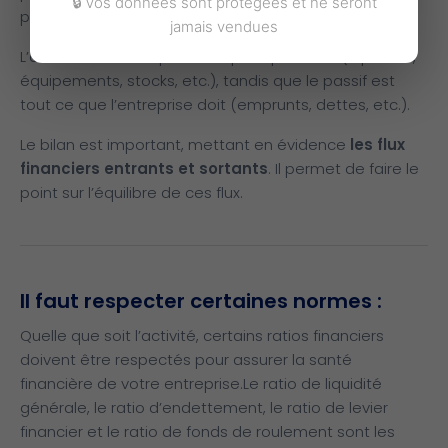
🔒 Vos données sont protégées et ne seront
passif.
jamais vendues
L’actif est tout ce que l’entreprise possède (liquidités,
équipements, stocks, etc.), tandis que le passif est
tout ce que l’entreprise doit (emprunts, dettes, etc.).
Le bilan est important, mettant en évidence
les flux
financiers entrants et sortants
. Il permet de faire le
point sur l’équilibre de ces flux.
Il faut respecter certaines normes :
Quelle que soit l’activité, certains ratios financiers
doivent être respectés pour assurer la santé
financière de votre entreprise.
Le ratio de liquidité
générale, le ratio d’endettement, le ratio de levier
financier et le ratio de fonds de roulement sont les