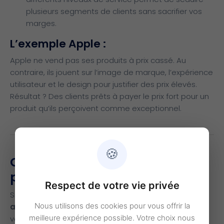
plusieurs segments de clients sans sacrifier vos
marges.
L’exemple Apple :
Apple ne vend pas ses produits à prix cassé. Au
contraire, ils jouent sur l’image de marque, l’expérience
utilisateur et le design pour justifier des prix élevés.
Résultat ? Des clients prêts à payer le prix fort pour un
produit qu’ils perçoivent comme exceptionnel.
🍪
Conclusion : vendre au juste
prix
Respect de votre vie privée
Si vous vendez un produit ou un service de qualité,
Nous utilisons des cookies pour vous offrir la
assumez votre prix
! Un tarif cohérent avec votre
meilleure expérience possible. Votre choix nous
valeur ajoutée renforce la confiance de vos clients et