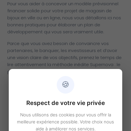
Pour vous aider à concevoir un modèle prévisionnel
financier solide pour votre projet de magasin de
bijoux en ville ou en ligne, nous vous détaillons ici nos
bonnes pratiques pour élaborer un plan de
développement qui vous sera vraiment utile.
Parce que vous avez besoin de convaincre vos
partenaires, le banquier, les investisseurs et d’avoir
une vision claire de vos objectifs, prenez le temps de
lire attentivement la méthode inédite Supernova : le
prévisionnel financier avant le rédactionnel.
🍪
Respect de votre vie privée
Nous utilisons des cookies pour vous offrir la
meilleure expérience possible. Votre choix nous
aide à améliorer nos services.