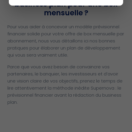
business plan pour une box
mensuelle ?
Pour vous aider à concevoir un modèle prévisionnel
financier solide pour votre offre de box mensuelle par
abonnement, nous vous détaillons ici nos bonnes
pratiques pour élaborer un plan de développement
qui vous sera vraiment utile.
Parce que vous avez besoin de convaincre vos
partenaires, le banquier, les investisseurs et d’avoir
une vision claire de vos objectifs, prenez le temps de
lire attentivement la méthode inédite Supernova : le
prévisionnel financier avant la rédaction du business
plan.