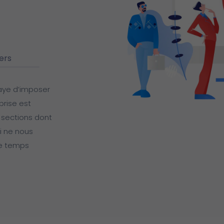
iers
aye d’imposer
prise est
 sections dont
ui ne nous
de temps