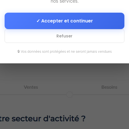
nos services.
teur
Scoring
Modèles
✓ Accepter et continuer
bilité
de votre projet
intel
Refuser
🔒 Vos données sont protégées et ne seront jamais vendues