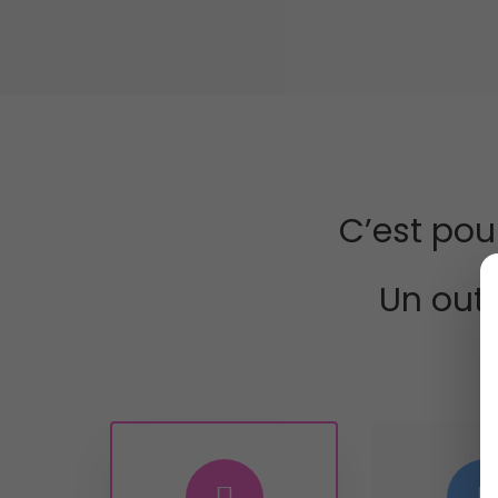
C’est pou
Un outi