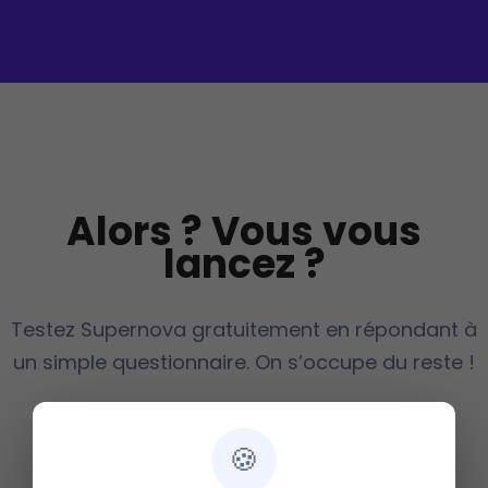
Alors ? Vous vous
lancez ?
Testez Supernova gratuitement en répondant à
un simple questionnaire. On s’occupe du reste !
🍪
Démarrer Maintenant