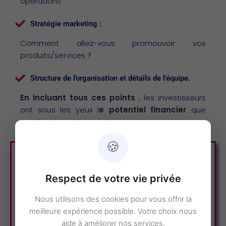
opérations
Stratégie marketing :
Comment allez-vous promouvoir vos
produits/services ?
Structure de l'organisation et détails de l'équipe.
En incluant tous ces points
, les investisseurs
ont sous les yeux l
e potentiel financier
que
représente votre projet.
🍪
Respect de votre vie privée
Nous utilisons des cookies pour vous offrir la
meilleure expérience possible. Votre choix nous
aide à améliorer nos services.