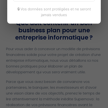
🔒 Vos données sont protégées et ne seront
jamais vendues
Que doit contenir un bon
business plan pour une
entreprise informatique ?
Pour vous aider à concevoir un modèle de prévisions
financières solide pour votre projet de création d’une
entreprise informatique, nous vous détaillons ici nos
bonnes pratiques pour élaborer un plan de
développement qui vous sera vraiment utile.
Parce que vous avez besoin de convaincre vos
partenaires, le banquier, les investisseurs et d’avoir
une vision claire de vos objectifs, prenez le temps de
lire attentivement la méthode inédite Supernova : la
réalisation de vos prévisions financières avant la