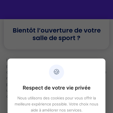
Bientôt l’ouverture de votre
salle de sport ?
Le monde du fitness vous plaît, vous avez déjà
participé à des clubs de sport, mais avez décidé
🍪
d’ouvrir votre propre salle de sport et êtes en train de
monter le dossier. En pleine rédaction d’un business
plan modèle pour votre salle de sport, vous chercher
Respect de votre vie privée
un modèle de business plan pour vous aiguiller dans
cet exercice si important.
Nous utilisons des cookies pour vous offrir la
meilleure expérience possible. Votre choix nous
aide à améliorer nos services.