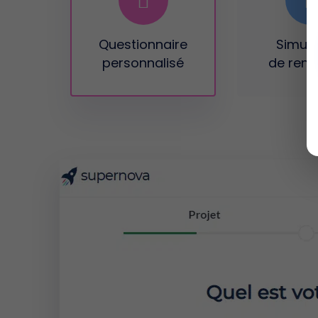
Questionnaire
Simula
personnalisé
de renta