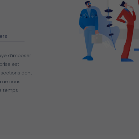
iers
aye d’imposer
prise est
 sections dont
ui ne nous
de temps