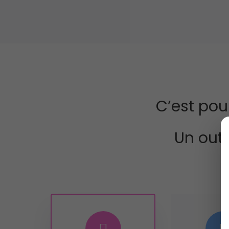
C’est pou
Un outi