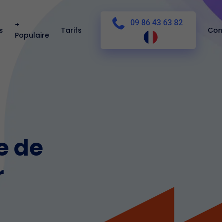
09 86 43 63 82
+
s
Tarifs
Con
Populaire
e de
r