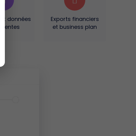
 et données
Exports financiers
ligentes
et business plan