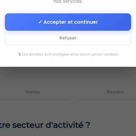
nos services.
teur
Scoring
Modèles
✓ Accepter et continuer
bilité
de votre projet
intel
Refuser
🔒 Vos données sont protégées et ne seront jamais vendues