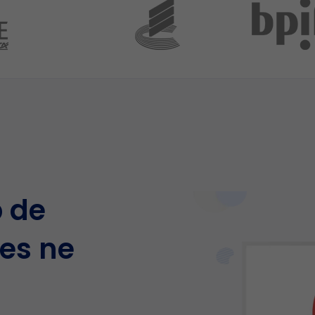
p de
les ne